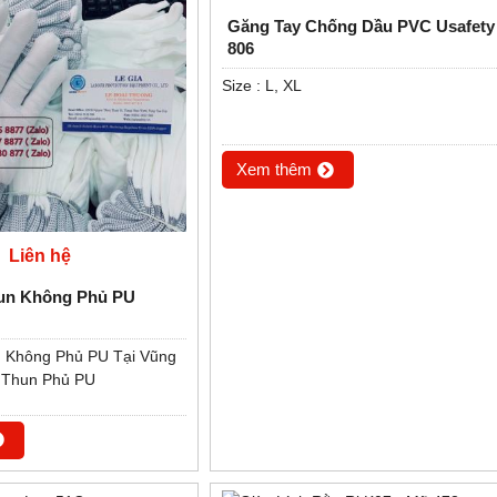
Găng Tay Chống Dầu PVC Usafety
806
Size : L, XL
Xem thêm
Liên hệ
un Không Phủ PU
ỐNG CẮT
BIỂN BÁO CÔNG TRÌNH
GĂNG TAY LEN 
 ĐỘ 5
ĐANG THI CÔNG
HẠT NHỰA MÀU 
 Không Phủ PU Tại Vũng
40G, 50G, 60G, 70G
 Thun Phủ PU