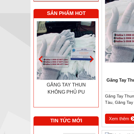
SẢN PHẨM HOT
Găng Tay Th
 BẢO HỘ LAO
GĂNG TAY THUN
GĂNG TAY CH
 LOẠI LIỀN
KHÔNG PHỦ PU
HPPE CẤP
Găng Tay Thun
ÀU ĐỎ ( HÀNG
Tàu, Găng Tay
Ó SẴN)
Xem thêm
TIN TỨC MỚI