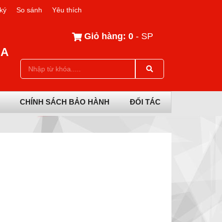
ký
So sánh
Yêu thích
Giỏ hàng:
0
- SP
IA
CHÍNH SÁCH BẢO HÀNH
ĐỐI TÁC