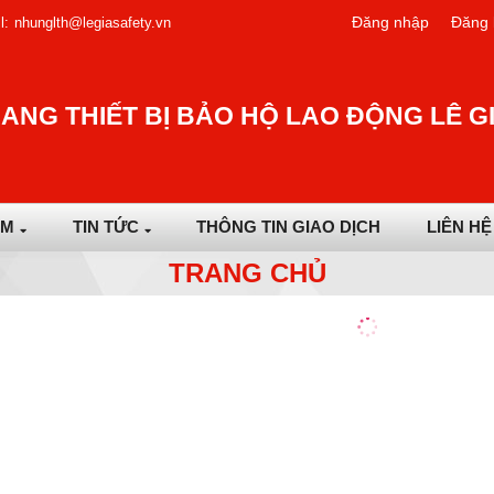
Đăng nhập
Đăng 
l:
nhunglth@legiasafety.vn
ANG THIẾT BỊ BẢO HỘ LAO ĐỘNG LÊ G
ẨM
TIN TỨC
THÔNG TIN GIAO DỊCH
LIÊN HỆ
TRANG CHỦ