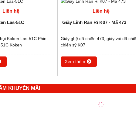
Liên hệ
Liên hệ
ken Las-51C
Giày Lính Rằn Ri K07 - Mã 473
 bụi Koken Las-51C Phin
Giày ghệ dã chiến 473, giày vải dã chi
-51C Koken
chiến sỹ K07
Xem thêm
ẨM KHUYẾN MÃI