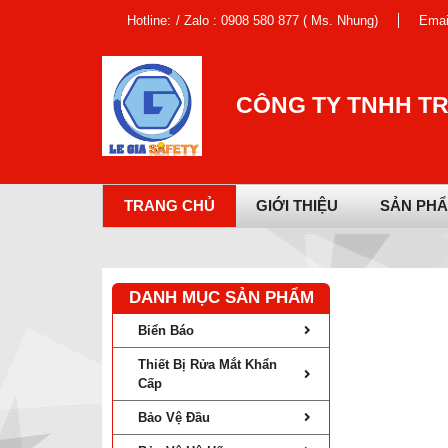
Hotline:
/ Zalo : 0908 580 877 ( Ms. Nhung)
Emai
CÔNG TY TNHH TR
TRANG CHỦ
GIỚI THIỆU
SẢN PH
DANH MỤC SẢN PHẨM
Biển Báo
Thiết Bị Rửa Mắt Khẩn
Cấp
Bảo Vệ Đầu