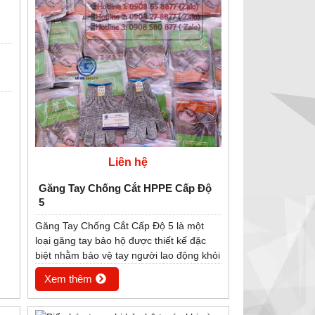
Liên hệ
Găng Tay Chống Cắt HPPE Cấp Độ
PHỦ
GĂNG TAY LEN PHỦ
QUẦN ÁO BẢO HỘ LAO
5
CAM
HẠT NHỰA MÀU ĐỎ
ĐỘNG - LOẠI LIỀN
Găng Tay Chống Cắt Cấp Độ 5 là một
, 80G
40G, 50G, 60G, 70G, 80G
QUẦN - MÀU ĐỎ ( HÀNG
loại găng tay bảo hộ được thiết kế đặc
CÓ SẴN)
biệt nhằm bảo vệ tay người lao động khỏi
vết cắt hoặc vết xước trong quá trình làm
Xem thêm
việc với vật sắc nhọn như các loại dao
nhọn, lưỡi lam, kim loại, thủy tinh, tấm
sắt, tấm lưới hoặc gốm sứ hoặc các công