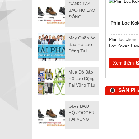
GĂNG TAY
BẢO HỘ LAO
ĐỘNG
Phin Lọc Ko
JOGGER TẠI
BÀ RỊA VŨNG
TÀU / GANG
May Quần Áo
Phin lọc chống
TAY BAO HO
Bảo Hộ Lao
Lọc Koken Las
JOGGER TAI
Động Tại
VUNG TAU
Vũng Tàu /
Xem thêm
May quan ao
bao ho lao
Mua Đồ Bảo
dong tai vung
Hộ Lao Động
tau/ Mua Bảo
Tại Vũng Tàu
SẢN PH
Hộ Lao Động
/ Mua do bao
Tãi Vũng
ho lao dong
Tàu. Nơi bán
tai Vung Tau
GIÀY BẢO
bảo hộ lao
HỘ JOGGER
động tại vũng
TẠI VŨNG
tàu . bảo hộ
TÀU / GIAY
lao động tại
BAO HO
vũng tàu
JOGGER TAI